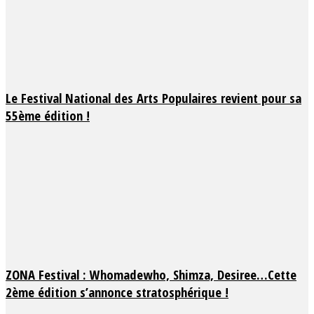
Le Festival National des Arts Populaires revient pour sa
55ème édition !
ZONA Festival : Whomadewho, Shimza, Desiree…Cette
2ème édition s’annonce stratosphérique !