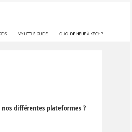
KIDS
MY LITTLE GUIDE
QUOI DE NEUF À KECH ?
 nos différentes plateformes ?