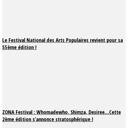
Le Festival National des Arts Populaires revient pour sa
55ème édition !
ZONA Festival : Whomadewho, Shimza, Desiree…Cette
2ème édition s’annonce stratosphérique !