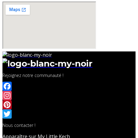
Rejoignez notre communauté !
Facebook
Instagram
Pinterest
Twitter
Nous contacter !
Apparaître sur My Little Kech