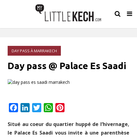
Tog
nav
DAY PASS À MARRAKECH
Day pass @ Palace Es Saadi
Facebook
LinkedIn
Twitter
WhatsApp
Pinterest
Situé au coeur du quartier huppé de l’hivernage,
le Palace Es Saadi vous invite à une parenthèse