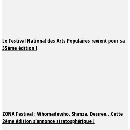
Le Festival National des Arts Populaires revient pour sa
55ème édition !
ZONA Festival : Whomadewho, Shimza, Desiree…Cette
2ème édition s’annonce stratosphérique !