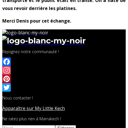
transporté et le public était en transe. On a hâte de
vous revoir derrière les platines.
Merci Denis pour cet échange.
Rejoignez notre communauté !
Facebook
Instagram
Pinterest
Twitter
Nous contacter !
Apparaître sur My Little Kech
Ne ratez plus rien à Marrakech !