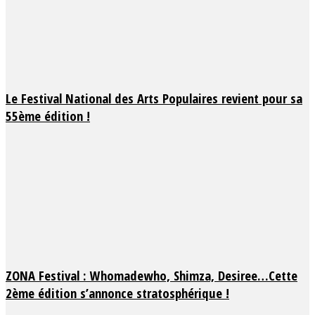
Le Festival National des Arts Populaires revient pour sa
55ème édition !
ZONA Festival : Whomadewho, Shimza, Desiree…Cette
2ème édition s’annonce stratosphérique !