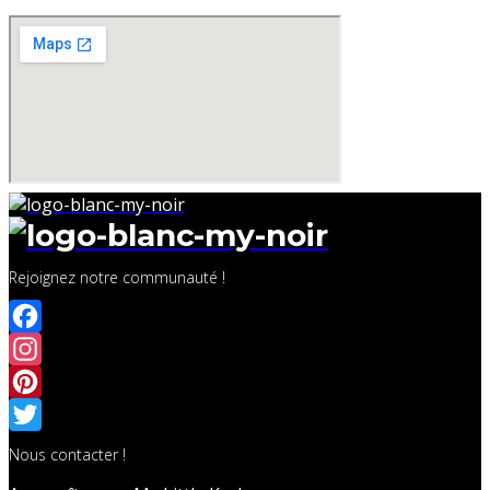
Rejoignez notre communauté !
Facebook
Instagram
Pinterest
Twitter
Nous contacter !