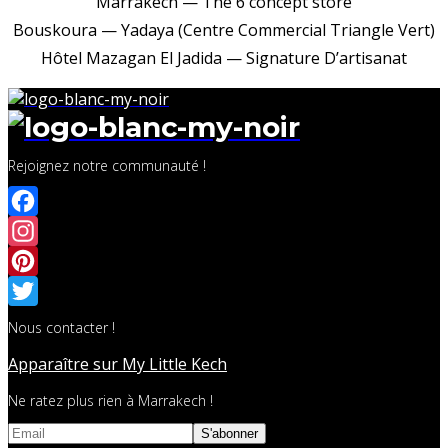
Marrakech — The 6 concept store
Bouskoura — Yadaya (Centre Commercial Triangle Vert)
Hôtel Mazagan El Jadida — Signature D’artisanat
Rejoignez notre communauté !
Facebook
Instagram
Pinterest
Twitter
Nous contacter !
Apparaître sur My Little Kech
Ne ratez plus rien à Marrakech !