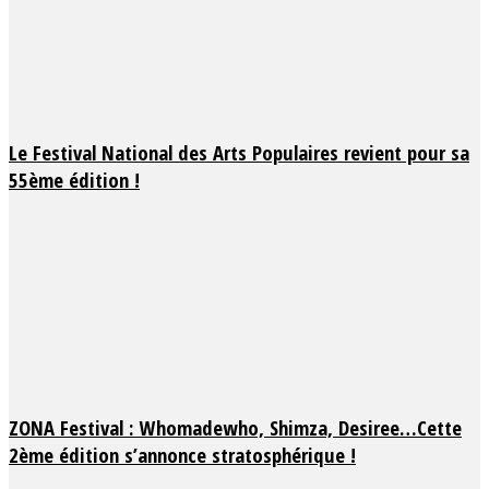
Le Festival National des Arts Populaires revient pour sa
55ème édition !
ZONA Festival : Whomadewho, Shimza, Desiree…Cette
2ème édition s’annonce stratosphérique !