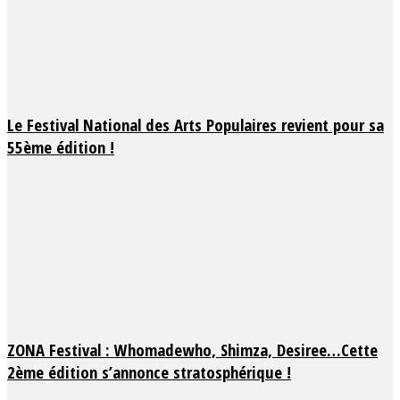
Le Festival National des Arts Populaires revient pour sa
55ème édition !
ZONA Festival : Whomadewho, Shimza, Desiree…Cette
2ème édition s’annonce stratosphérique !