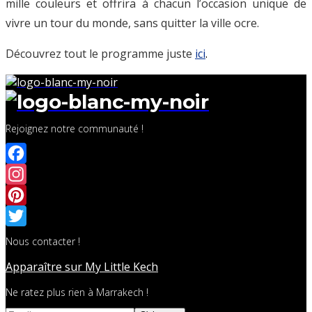
mille couleurs et offrira à chacun l’occasion unique de
vivre un tour du monde, sans quitter la ville ocre.
Découvrez tout le programme juste
ici
.
Rejoignez notre communauté !
Facebook
Instagram
Pinterest
Twitter
Nous contacter !
Apparaître sur My Little Kech
Ne ratez plus rien à Marrakech !