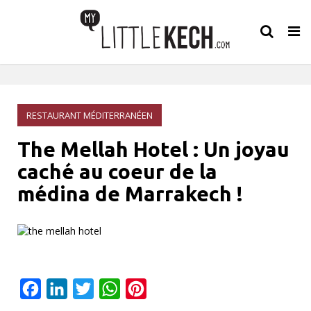
Tog
nav
RESTAURANT MÉDITERRANÉEN
The Mellah Hotel : Un joyau
caché au coeur de la
médina de Marrakech !
Facebook
LinkedIn
Twitter
WhatsApp
Pinterest