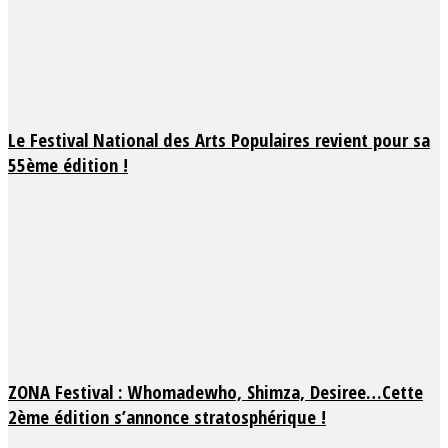
Le Festival National des Arts Populaires revient pour sa
55ème édition !
ZONA Festival : Whomadewho, Shimza, Desiree…Cette
2ème édition s’annonce stratosphérique !